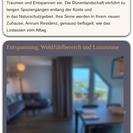
Träumen und Entspannen ein. Die Dünenlandschaft verführt zu 
langen Spaziergängen entlang der Küste und
in das Naturschutzgebiet. Ihre Sinne werden in Ihrem neuen 
Zuhause, Amrum Residenz, genauso beflügelt, wie das 
Loslassen vom Alltag.
Entspannung, Wohlfühlbereich und Luxuszone
Ein hervorragender Logenplatz: Zum Sonnenaufgang werden 
Sie sanft von den ersten Strahlen geweckt und am Abend 
taucht die untergehende Sonne das Schlafzimmer in wohliges 
Rot. Genießen Sie zum Einschlafen den entschleunigenden 
Spirit: das Rauschen des Meeres und die freie Sicht in den 
Sternenhimmel ...
Das Badezimmer ist stilvoll, hell und hochwertig eingerichtet. 
Die zeitlos moderne und schlicht-reduzierte Formensprache der 
keramischen Badmöbel des Stardesigners Philippe Starck in 
Kombination mit großzügiger Regendusche und behaglichem 
Handtuchwärmer tragen zum Wohlfühlen und Relaxen bei. 